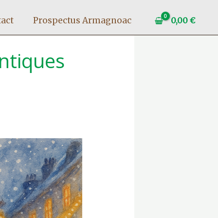
act
Prospectus Armagnoac
0,00
€
ntiques