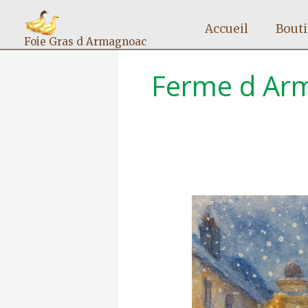
Aller
au
Accueil
Bout
contenu
Foie Gras d Armagnoac
Ferme d Arm
LA
FERME
D
ARMAGNOAC
AU
MARCHE
BEAUX