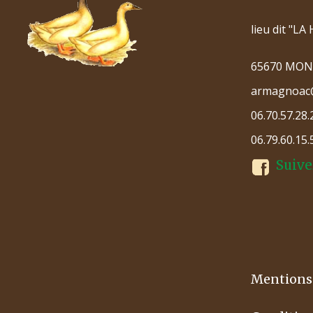
lieu dit "L
65670 MO
armagnoac
06.70.57.28.
06.79.60.15.
Suive
Mentions 