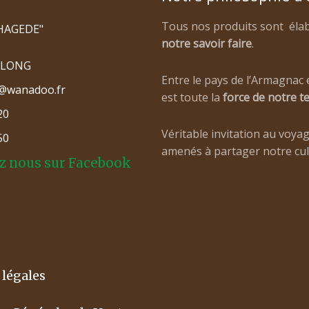
Tous nos produits sont éla
A HAGEDE"
notre savoir faire
.
NLONG
Entre le pays de l’Armagnac e
@wanadoo.fr
est toute la
force de notre te
20
Véritable invitation au voyage
50
amenés à partager notre cult
z nous sur Facebook
légales