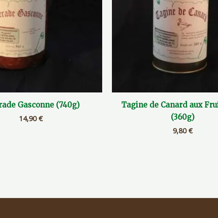
rade Gasconne (740g)
Tagine de Canard aux Frui
(360g)
14,90
€
9,80
€