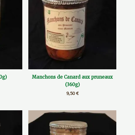
0g)
Manchons de Canard aux pruneaux
(360g)
9,50
€