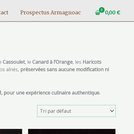
act
Prospectus Armagnoac
0,00
€
e
Cassoulet
, le
Canard à l’Orange
, les
Haricots
nos aînés,
préservées sans aucune modification ni
M, pour une expérience culinaire authentique.