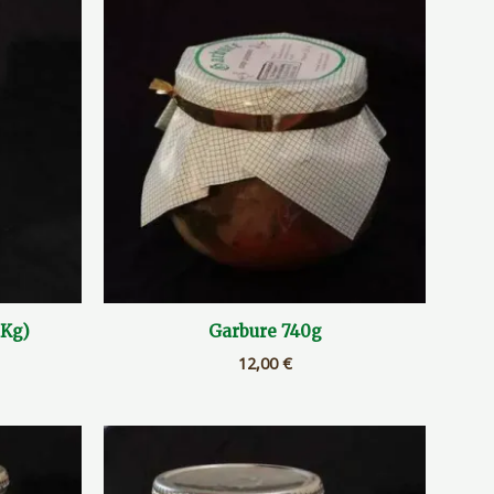
1Kg)
Garbure 740g
12,00
€