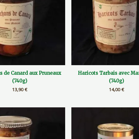
 de Canard aux Pruneaux
Haricots Tarbais avec M
(740g)
(740g)
13,90
€
14,00
€