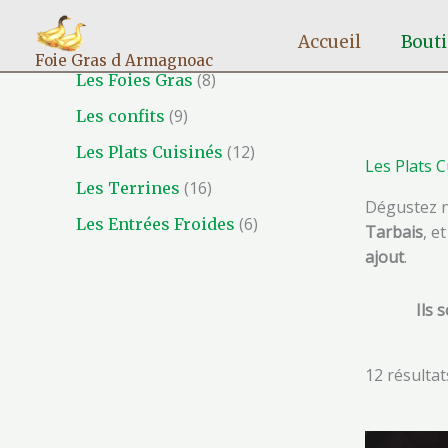
Aller
9
1
8
1
6
au
Accueil
Bout
p
6
p
2
p
contenu
Foie Gras d Armagnoac
r
p
r
p
r
8
Les Foies Gras
o
r
o
r
o
9
Les confits
d
o
d
o
d
12
Les Plats Cuisinés
Les Plats C
u
d
u
d
u
16
Les Terrines
i
u
i
u
i
Dégustez 
6
Les Entrées Froides
Tarbais
, e
t
i
t
i
t
ajout
.
s
t
s
t
s
s
s
Ils 
12 résultat