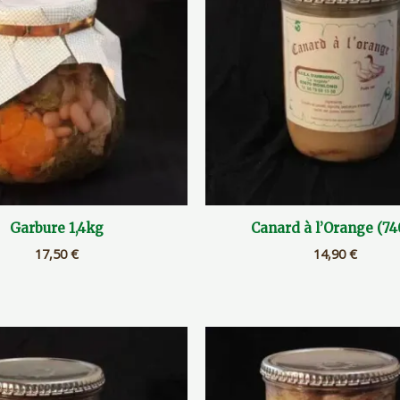
Garbure 1,4kg
Canard à l’Orange (74
17,50
€
14,90
€