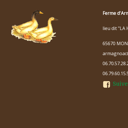
Ferme d'Ar
lieu dit "L
65670 MO
armagnoac
06.70.57.28.
06.79.60.15.
Suive