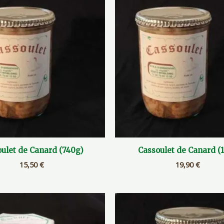
ulet de Canard (740g)
Cassoulet de Canard (
15,50
€
19,90
€