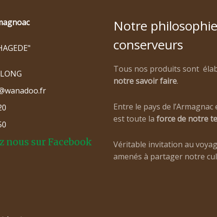
magnoac
Notre philosophie
conserveurs
A HAGEDE"
Tous nos produits sont éla
NLONG
notre savoir faire
.
@wanadoo.fr
Entre le pays de l’Armagnac e
20
est toute la
force de notre te
50
z nous sur Facebook
Véritable invitation au voyage
amenés à partager notre cult