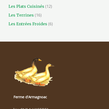
12
Les Plats Cuisinés
16
Les Terrines
6
Les Entrées Froides
Ferme d'Armagnoac