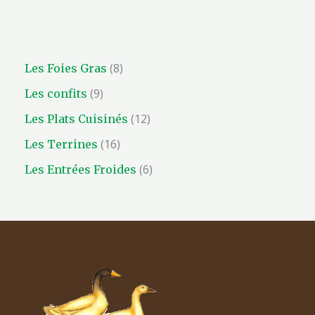
8
Les Foies Gras
9
Les confits
12
Les Plats Cuisinés
16
Les Terrines
6
Les Entrées Froides