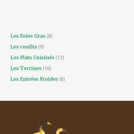
8
Les Foies Gras
9
Les confits
12
Les Plats Cuisinés
16
Les Terrines
6
Les Entrées Froides