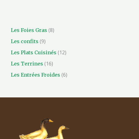
8
Les Foies Gras
9
Les confits
12
Les Plats Cuisinés
16
Les Terrines
6
Les Entrées Froides